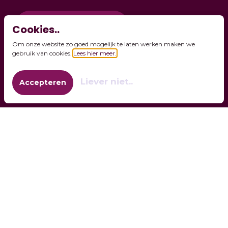
Direct aanvragen
Cookies..
Om onze website zo goed mogelijk te laten werken maken we
gebruik van cookies.
Lees hier meer.
Contact
Liever niet..
Accepteren
0111 - 450 717
info@omarming.nl
Emil Sandströmweg 12
4301 NW, Zierikzee