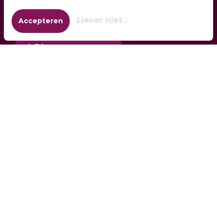
Leg uw uitwaartwensen vast in onze gratis
wensengids.
Liever niet..
Accepteren
Direct aanvragen
Contact
0111 - 450 717
info@omarming.nl
Emil Sandströmweg 12
4301 NW, Zierikzee