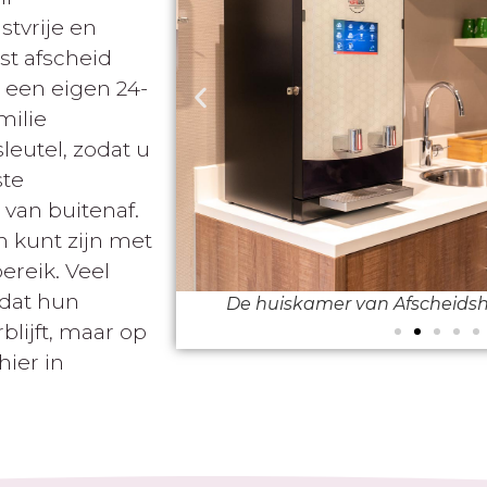
tvrije en
ust afscheid
 een eigen 24-
milie
leutel, zodat u
ste
van buitenaf.
n kunt zijn met
ereik. Veel
 dat hun
g in Zierikzee
De huiskamer van Afscheidsh
lijft, maar op
hier in