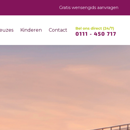
Gratis wensengids aanvragen
euzes
Kinderen
Contact