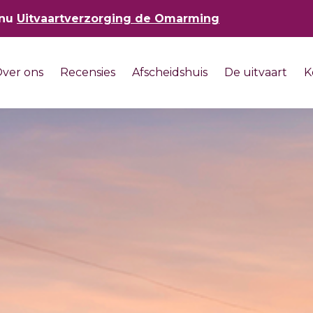
 nu
Uitvaartverzorging de Omarming
ver ons
Recensies
Afscheidshuis
De uitvaart
K