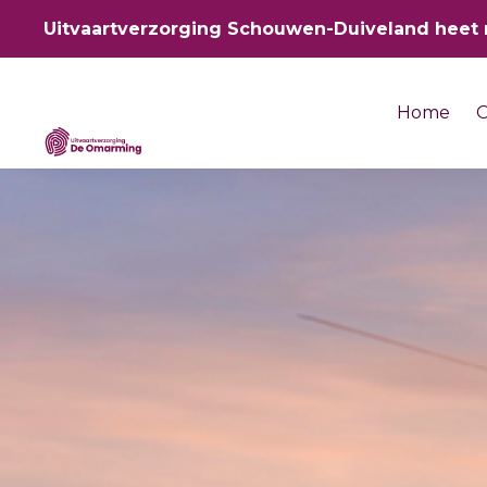
Uitvaartverzorging Schouwen-Duiveland heet
Home
O