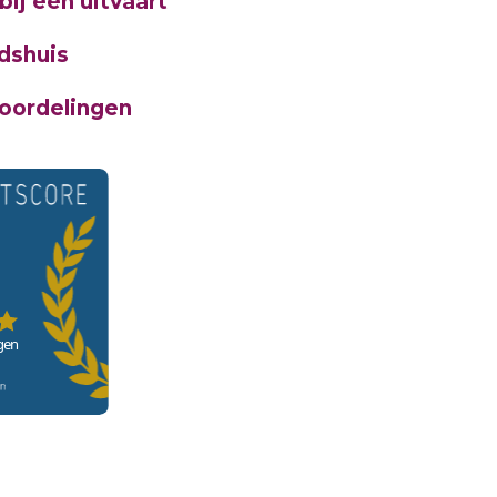
bij een uitvaart
dshuis
oordelingen