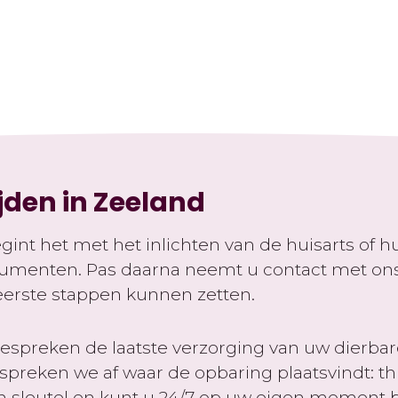
ijden in Zeeland
int het met het inlichten van de huisarts of hui
ocumenten. Pas daarna neemt u contact met on
 eerste stappen kunnen zetten.
spreken de laatste verzorging van uw dierbare
s spreken we af waar de opbaring plaatsvindt: th
een sleutel en kunt u 24/7 op uw eigen moment b