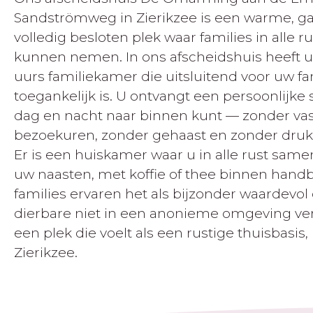
Sandströmweg in Zierikzee is een warme, gas
volledig besloten plek waar families in alle r
kunnen nemen. In ons afscheidshuis heeft u
uurs familiekamer die uitsluitend voor uw fa
toegankelijk is. U ontvangt een persoonlijke s
dag en nacht naar binnen kunt — zonder va
bezoekuren, zonder gehaast en zonder druk 
Er is een huiskamer waar u in alle rust same
uw naasten, met koffie of thee binnen handb
families ervaren het als bijzonder waardevol
De huiskamer van Afscheidshuis de Omarmin
dierbare niet in een anonieme omgeving verb
een plek die voelt als een rustige thuisbasis, 
Zierikzee.