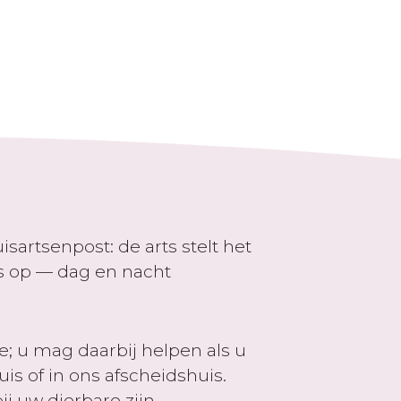
sartsenpost: de arts stelt het
s op — dag en nacht
; u mag daarbij helpen als u
uis of in ons afscheidshuis.
ij uw dierbare zijn.