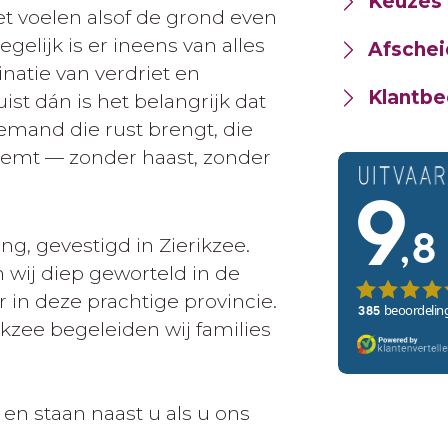
Keuzes 
et voelen alsof de grond even
egelijk is er ineens van alles
Afschei
atie van verdriet en
Klantbe
ist dán is het belangrijk dat
Iemand die rust brengt, die
neemt — zonder haast, zonder
ing
, gevestigd in Zierikzee.
 wij diep geworteld in de
r in deze prachtige provincie.
rikzee
begeleiden wij families
en staan naast u als u ons