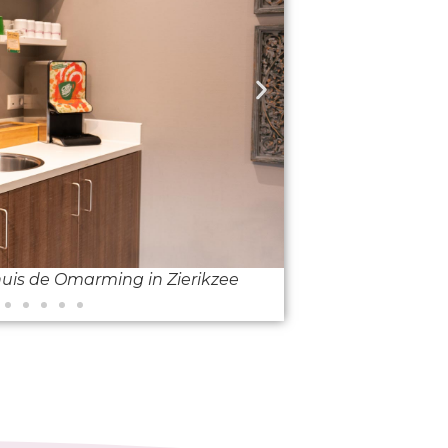
uis de Omarming in Zierikzee
De huiskamer 